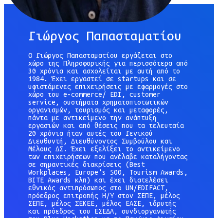
Γιώργος Παπασταματίου
Ο Γιώργος Παπασταματίου εργάζεται στο
χώρο της Πληροφορικής για περισσότερα από
30 χρόνια και ασχολείται με αυτή από το
1984. Έχει εργαστεί σε startups και σε
υφιστάμενες επιχειρήσεις με εφαρμογές στο
χώρο του e-commerce/ EDI, customer
service, συστήματα χρηματοπιστωτικών
οργανισμών, τουρισμός και μεταφορές,
πάντα με αντικείμενο την ανάπτυξη
εργασιών και από θέσεις που τα τελευταία
20 χρόνια ήταν αυτές του Γενικού
Διευθυντή, Διευθύνοντος Συμβούλου και
Μέλους ΔΣ. Έχει εξελίξει το αντικείμενο
των επιχειρήσεων που ανέλαβε καταλήγοντας
σε σημαντικές διακρίσεις (Best
Workplaces, Europe's 500, Tourism Awards,
BITE Awards κλπ) και έχει διατελέσει
εθνικός αντιπρόσωπος στο UN/EDIFACT,
πρόεδρος επιτροπής Η/Υ στον ΣΕΠΕ, μέλος
ΣΕΠΕ, μέλος ΣΕΚΕΕ, μέλος ΕΑΣΕ, ιδρυτής
και πρόεδρος του ΕΣΕΔΑ, συνδιοργανωτής