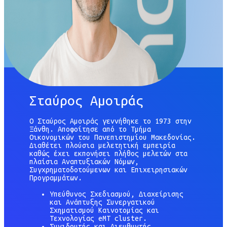
Σταύρος Αμοιράς
Ο Σταύρος Αμοιράς γεννήθηκε το 1973 στην
Ξάνθη. Αποφοίτησε από το Τμήμα
Οικονομικών του Πανεπιστημίου Μακεδονίας.
Διαθέτει πλούσια μελετητική εμπειρία
καθώς έχει εκπονήσει πλήθος μελετών στα
πλαίσια Αναπτυξιακών Νόμων,
Συγχρηματοδοτούμενων και Επιχειρησιακών
Προγραμμάτων.
Υπεύθυνος Σχεδιασμού, Διαχείρισης
και Ανάπτυξης Συνεργατικού
Σχηματισμού Καινοτομίας και
Τεχνολογίας eMT cluster.
Συνιδρυτής και Διευθυντής