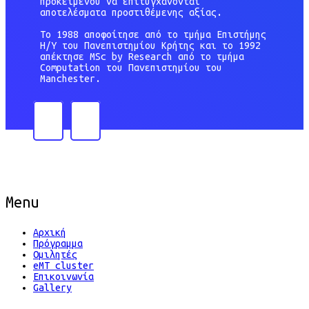
προκειμένου να επιτυγχάνονται
αποτελέσματα προστιθέμενης αξίας.
Το 1988 αποφοίτησε από το τμήμα Επιστήμης
Η/Υ του Πανεπιστημίου Κρήτης και το 1992
απέκτησε MSc by Research από το τμήμα
Computation του Πανεπιστημίου του
Manchester.
Menu
Αρχική
Πρόγραμμα
Ομιλητές
eMT cluster
Επικοινωνία
Gallery