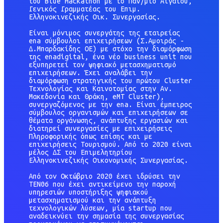
του Blue Hackathon με το Παν/μιο Αιγαίου,
Γενικός Γραμματέας του Επιμ.
Ελληνοκινεζικής Οικ. Συνεργασίας.
Είναι μόνιμος συνεργάτης της εταιρείας
ena σύμβουλοι επιχειρήσεων (Σ.Αμοιράς -
Δ.Μπαρδακίδης ΟΕ) με στόχο την διαμόρφωση
της enadigital, ένα νέο business unit που
εξυπηρετεί τον ψηφιακό μετασχηματισμό
επιχειρήσεων. Έχει αναλάβει την
διαμόρφωση στρατηγικής του πρώτου Cluster
Τεχνολογίας και Καινοτομίας στην Αν.
Μακεδονία και Θράκη, eMT Cluster),
συνεργαζόμενος με την ena. Είναι έμπειρος
σύμβουλος οργανισμών και επιχειρήσεων σε
θέματα οργάνωσης, ανάπτυξης εργασιών και
διατηρεί συνεργασίες με επιχειρήσεις
Πληροφορικής όπως επίσης και με
επιχειρήσεις Τουρισμού. Από το 2020 είναι
μέλος ΔΣ του Επιμελητηρίου
Ελληνοκινεζικής Οικονομικής Συνεργασίας.
Από τον Οκτώβριο 2020 έχει ιδρύσει την
TEN06 που έχει αντικείμενο την παροχή
υπηρεσιών υποστήριξης ψηφιακού
μετασχηματισμού και την ανάπτυξη
τεχνολογικών λύσεων, μία startup που
αναδεικνύει την σημασία της συνεργασίας