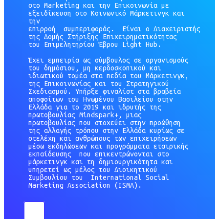
στο Marketing και την Επικοινωνία με
εξειδίκευση στο Κοινωνικό Μάρκετινγκ και
την
επιρροή συμπεριφοράς. Είναι o Διαχειριστής
της Δομής Στήριξης Επιχειρηματικότητας
του Επιμελητηρίου Έβρου Light Hub.
Έχει εμπειρία ως σύμβουλος σε οργανισμούς
του δημόσιου, μη κερδοσκοπικού και
ιδιωτικού τομέα στα πεδία του Μάρκετινγκ,
της Επικοινωνίας και του Στρατηγικού
Σχεδιασμού. Υπήρξε φιναλίστ στα βραβεία
αποφοίτων του Ηνωμένου Βασιλείου στην
Ελλάδα για το 2019 και ιδρυτής της
πρωτοβουλίας Mindspark+, μιας
πρωτοβουλίας που στοχεύει στην προώθηση
της αλλαγής τρόπου στην Ελλάδα κυρίως σε
στελέχη και ανθρώπους των επιχειρήσεων
μέσω εκδηλώσεων και προγράμματα εταιρικής
εκπαίδευσης που επικεντρώνονται στο
μάρκετινγκ και τη δημιουργικότητα και
υπηρετεί ως μέλος του Διοικητικού
Συμβουλίου του International Social
Marketing Association (ISMA).