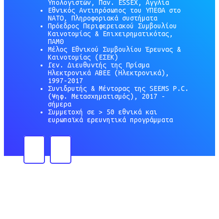
Υπολογιστών, Παν. ESSEX, Αγγλία
Εθνικός Αντιπρόσωπος του ΥΠΕΘΑ στο
ΝΑΤΟ, Πληροφοριακά συστήματα
Πρόεδρος Περιφερειακού Συμβουλίου
Καινοτομίας & Επιχειρηματικότας,
ΠΑΜΘ
Μέλος Εθνικού Συμβουλίου Έρευνας &
Καινοτομίας (ΕΣΕΚ)
Γεν. Διευθυντής της Πρίσμα
Ηλεκτρονικά ΑΒΕΕ (Ηλεκτρονικά),
1997-2017
Συνιδρυτής & Μέντορας της SEEMS P.C.
(Ψηφ. Μετασχηματισμός), 2017 -
σήμερα
Συμμετοχή σε > 50 εθνικά και
ευρωπαϊκά ερευνητικά προγράμματα