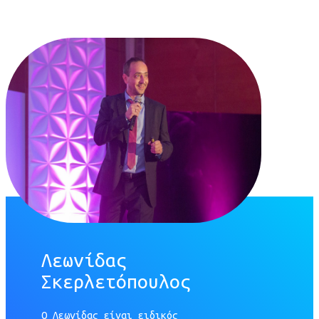
Λεωνίδας
Σκερλετόπουλος
Ο Λεωνίδας είναι ειδικός