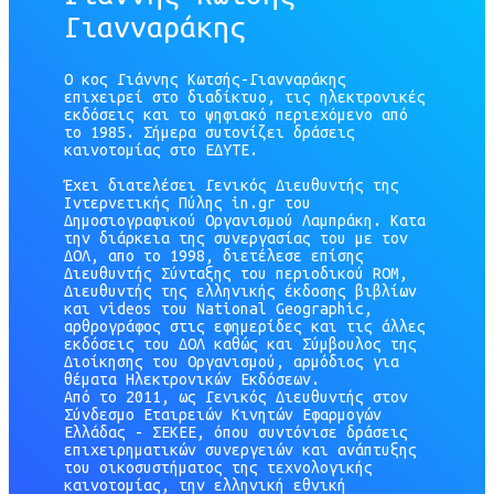
Γιανναράκης
Ο κος Γιάννης Κωτσής-Γιανναράκης
επιχειρεί στο διαδίκτυο, τις ηλεκτρονικές
εκδόσεις και το ψηφιακό περιεχόμενο από
το 1985. Σήμερα συτονίζει δράσεις
καινοτομίας στο ΕΔΥΤΕ.
Έχει διατελέσει Γενικός Διευθυντής της
Ιντερνετικής Πύλης in.gr του
Δημοσιογραφικού Οργανισμού Λαμπράκη. Κατα
την διάρκεια της συνεργασίας του με τον
ΔΟΛ, απο το 1998, διετέλεσε επίσης
Διευθυντής Σύνταξης του περιοδικού ROM,
Διευθυντής της ελληνικής έκδοσης βιβλίων
και videos του National Geographic,
αρθρογράφος στις εφηµερίδες και τις άλλες
εκδόσεις του ΔΟΛ καθώς και Σύμβουλος της
Διοίκησης του Οργανισμού, αρμόδιος για
θέματα Ηλεκτρονικών Εκδόσεων.
Από το 2011, ως Γενικός Διευθυντής στον
Σύνδεσμο Εταιρειών Κινητών Εφαρμογών
Ελλάδας - ΣΕΚΕΕ, όπου συντόνισε δράσεις
επιχειρηματικών συνεργειών και ανάπτυξης
του οικοσυστήματος της τεχνολογικής
καινοτομίας, την ελληνική εθνική