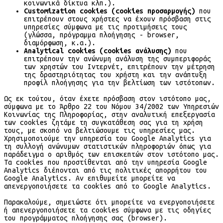
κοινωνικά δίκτυα κλπ.).
Customization cookies (cookies προσαρμογής)
που
επιτρέπουν στους χρήστες να έχουν πρόσβαση στις
υπηρεσίες σύμφωνα με τις προτιμήσεις τους
(γλώσσα, πρόγραμμα πλοήγησης - browser,
διαμόρφωση, κ.α.).
Analytical cookies (cookies ανάλυσης)
που
επιτρέπουν την ανώνυμη ανάλυση της συμπεριφοράς
των χρηστών του Ιντερνέτ, επιτρέπουν την μέτρηση
της δραστηριότητας του χρήστη και την ανάπτυξη
προφίλ πλοήγησης για την βελτίωση των ιστότοπων.
Ως εκ τούτου, όταν έχετε πρόσβαση στον ιστότοπο μας,
σύμφωνα με το Άρθρο 22 του Νόμου 34/2002 των Υπηρεσιών
Κοινωνίας της Πληροφορίας, στην αναλυτική επεξεργασία
των cookies ζητάμε τη συγκατάθεση σας για τη χρήση
τους, με σκοπό να βελτιώσουμε τις υπηρεσίες μας.
Χρησιμοποιούμε την υπηρεσία του Google Analytics για
τη συλλογή ανώνυμων στατιστικών πληροφοριών όπως για
παράδειγμα ο αριθμός των επισκεπτών στον ιστότοπο μας.
Τα cookies που προστίθενται από την υπηρεσία Google
Analytics διέπονται από τις πολιτικές απορρήτου του
Google Analytics. Αν επιθυμείτε μπορείτε να
απενεργοποιήσετε τα cookies από το Google Analytics.
Παρακαλούμε, σημειώστε ότι μπορείτε να ενεργοποιήσετε
ή απενεργοποιήσετε τα cookies σύμφωνα με τις οδηγίες
του προγράμματος πλοήγησης σας (browser).